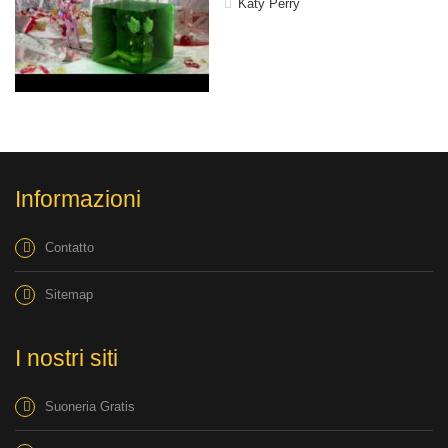
Katy Perry
Informazioni
Contatto
Sitemap
I nostri siti
Suoneria Gratis